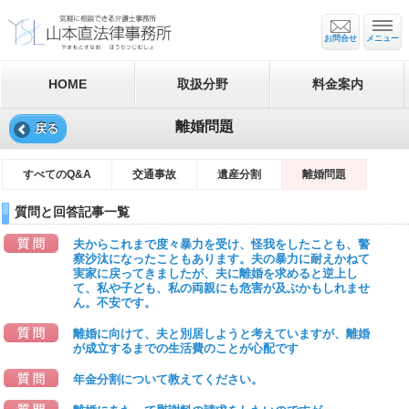
お問合せ
メニュー
HOME
取扱分野
料金案内
離婚問題
戻る
すべてのQ&A
交通事故
遺産分割
離婚問題
質問と回答記事一覧
夫からこれまで度々暴力を受け、怪我をしたことも、警
察沙汰になったこともあります。夫の暴力に耐えかねて
実家に戻ってきましたが、夫に離婚を求めると逆上し
て、私や子ども、私の両親にも危害が及ぶかもしれませ
ん。不安です。
離婚に向けて、夫と別居しようと考えていますが、離婚
が成立するまでの生活費のことが心配です
年金分割について教えてください。