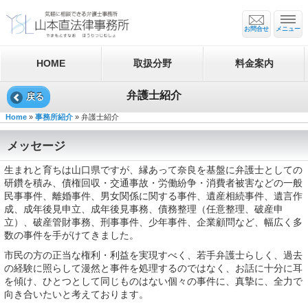
お問合せ
メニュー
HOME
取扱分野
料金案内
弁護士紹介
戻る
Home
»
事務所紹介
» 弁護士紹介
メッセージ
生まれと育ちは山口県ですが、縁あって奈良を基盤に弁護士としての
研鑽を積み、債権回収・交通事故・労働紛争・消費者被害などの一般
民事事件、離婚事件、男女関係に関する事件、遺産相続事件、遺言作
成、成年後見申立、成年後見事務、債務整理（任意整理、破産申
立）、破産管財事務、刑事事件、少年事件、企業顧問など、幅広く多
数の事件を手がけてきました。
市民の方の正当な権利・利益を実現すべく、若手弁護士らしく、過去
の経験に照らして漫然と事件を処理するのではなく、お話に十分に耳
を傾け、ひとつとして同じものはない個々の事件に、真摯に、全力で
向き合いたいと考えております。