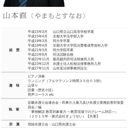
平成15年3月
0
山口県立山口高等学校卒業
平成15年4月
0
京都大学法学部入学
平成19年3月
0
同大学卒業
平成19年4月
0
京都大学大学院法曹養成専攻科入学
経 歴
平成21年3月
0
同大学院卒業
平成22年9月
0
司法試験合格
平成22年11月 最高裁判所司法研修所入所
平成23年12月 弁護士法人松柏法律事務所入所
平成27年11月 山本直法律事務所設立
ピアノ演奏
ランニング（フルマラソン２時間３５分０３秒）
趣 味
山登り
読書（歴史小説）
男声コーラス etc.
近畿弁護士会連合会・民事介入暴力及び弁護士業務妨害対策委
員会／編
執 筆
「事例解説 教育対象暴力 ―教育現場でのクレーム対応―」
（２０１５年・株式会社ぎょうせい）【共著】
所 属
登録弁護士会：山口県弁護士会