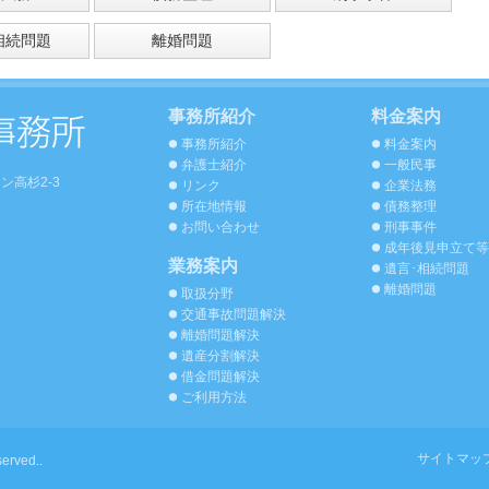
相続問題
離婚問題
事務所紹介
料金案内
事務所紹介
料金案内
弁護士紹介
一般民事
ン高杉2-3
リンク
企業法務
所在地情報
債務整理
お問い合わせ
刑事事件
成年後見申立て等
業務案内
遺言･相続問題
離婚問題
取扱分野
交通事故問題解決
離婚問題解決
遺産分割解決
借金問題解決
ご利用方法
サイトマッ
erved..