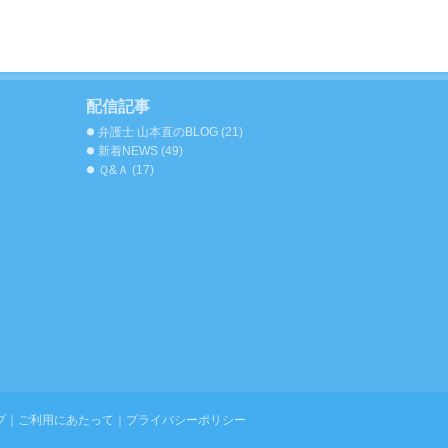
配信記事
弁護士 山本直のBLOG
(21)
新着NEWS
(49)
Ｑ&Ａ
(17)
プ
｜
ご利用にあたって
｜
プライバシーポリシー