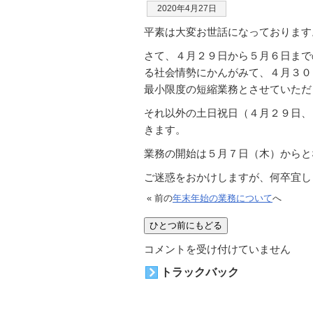
2020年4月27日
平素は大変お世話になっております
さて、４月２９日から５月６日まで
る社会情勢にかんがみて、４月３０
最小限度の短縮業務とさせていただ
それ以外の土日祝日（４月２９日、
きます。
業務の開始は５月７日（木）からと
ご迷惑をおかけしますが、何卒宜し
« 前の
年末年始の業務について
へ
２
コメントを受け付けていません
０
トラックバック
２
０