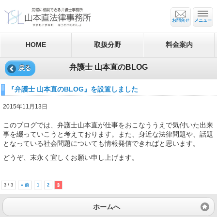
お問合せ
メニュー
HOME
取扱分野
料金案内
弁護士 山本直のBLOG
戻る
『弁護士 山本直のBLOG』を設置しました
2015年11月13日
このブログでは、弁護士山本直が仕事をおこなううえで気付いた出来
事を綴っていこうと考えております。また、身近な法律問題や、話題
となっている社会問題についても情報発信できればと思います。
どうぞ、末永く宜しくお願い申し上げます。
3 / 3
« 前
1
2
3
ホームへ