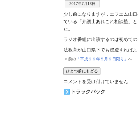
2017年7月13日
少し前になりますが，エフエム山口
ている「弁護士あれこれ相談塾」と
た。
ラジオ番組に出演するのは初めての
法教育が山口県下でも浸透すればよ
« 前の
「平成２９年５月９日限り」
へ
ラ
コメントを受け付けていません
ジ
トラックバック
オ
は